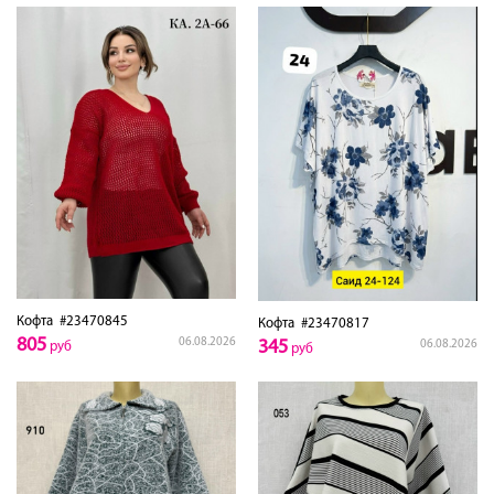
Кофта
#23470845
Кофта
#23470817
805
06.08.2026
345
06.08.2026
руб
руб