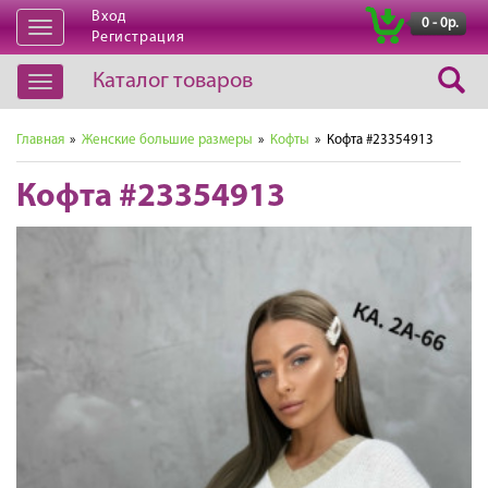
Вход
|
0 - 0р.
Открыть
Регистрация
навигацию
Каталог товаров
Открыть
навигацию
Главная
»
Женские большие размеры
»
Кофты
» Кофта #23354913
Кофта #23354913