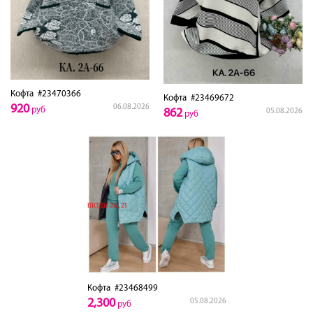
Кофта
#23470366
Кофта
#23469672
920
06.08.2026
руб
862
05.08.2026
руб
Кофта
#23468499
2,300
05.08.2026
руб