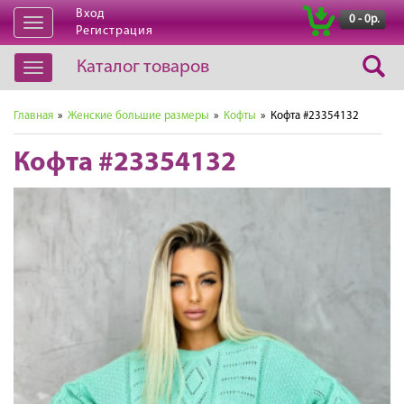
Вход
|
0 - 0р.
Открыть
Регистрация
навигацию
Каталог товаров
Открыть
навигацию
Главная
»
Женские большие размеры
»
Кофты
» Кофта #23354132
Кофта #23354132