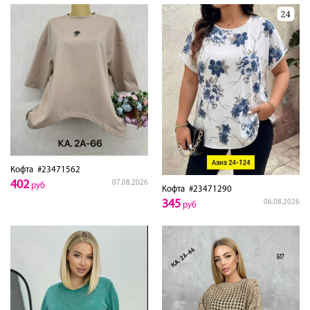
Кофта
#23471562
402
07.08.2026
руб
Кофта
#23471290
345
06.08.2026
руб