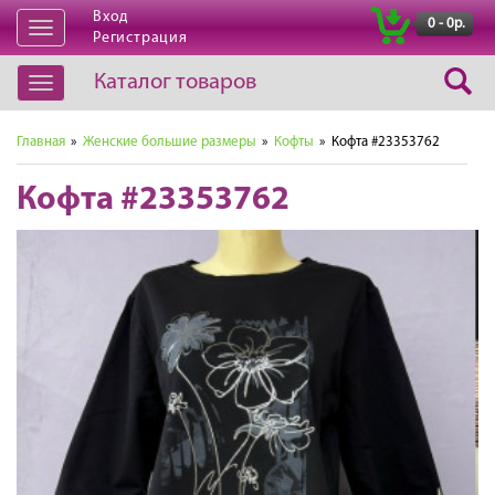
Вход
|
0 - 0р.
Открыть
Регистрация
навигацию
Каталог товаров
Открыть
навигацию
Главная
»
Женские большие размеры
»
Кофты
» Кофта #23353762
Кофта #23353762