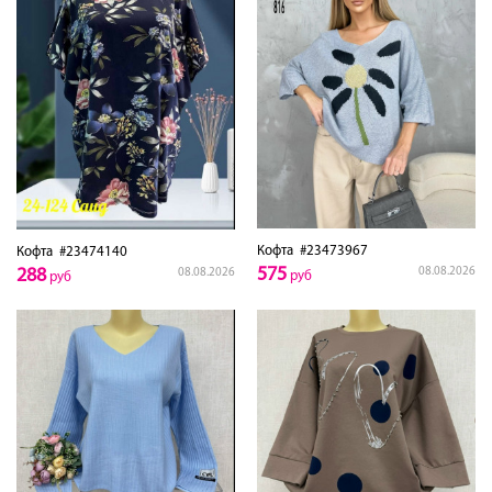
Кофта
#23473967
Кофта
#23474140
575
288
08.08.2026
08.08.2026
руб
руб