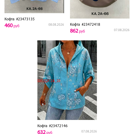
Кофта
#23473135
Кофта
#23472418
460
08.08.2026
руб
862
07.08.2026
руб
Кофта
#23472146
632
07.08.2026
руб