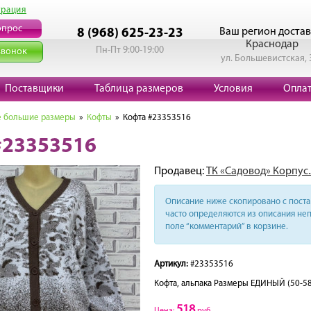
трация
опрос
Ваш регион достав
8 (968) 625-23-23
Краснодар
Пн-Пт 9:00-19:00
звонок
ул. Большевистская, 
Поставщики
Таблица размеров
Условия
Опла
 большие размеры
»
Кофты
» Кофта #23353516
#23353516
Продавец:
ТК «Садовод» Корпус.
Описание ниже скопировано с поста 
часто определяются из описания неп
поле “комментарий” в корзине.
Артикул:
#23353516
Кофта, альпака Размеры ЕДИНЫЙ (50-58
518