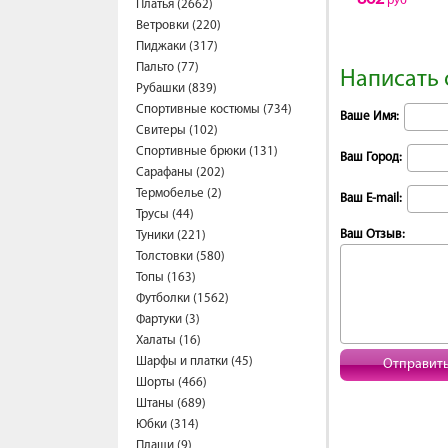
руб
Платья (2662)
Ветровки (220)
Пиджаки (317)
Пальто (77)
Написать 
Рубашки (839)
Спортивные костюмы (734)
Ваше Имя:
Свитеры (102)
Спортивные брюки (131)
Ваш Город:
Сарафаны (202)
Термобелье (2)
Ваш E-mail:
Трусы (44)
Ваш Отзыв:
Туники (221)
Толстовки (580)
Топы (163)
Футболки (1562)
Фартуки (3)
Халаты (16)
Шарфы и платки (45)
Отправит
Шорты (466)
Штаны (689)
Юбки (314)
Плащи (9)