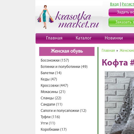
Вход
|
Регис
Задать в
Заказать 
Главная
Каталог
Новинки
Главная
»
Женские
Женская обувь
Босоножки (157)
Кофта 
Ботинки и полуботинки (49)
Балетки (14)
Кеды (47)
Кроссовки (447)
Мокасины (21)
Сланцы (22)
Сандали (11)
Сапоги и полусапожки (12)
Туфли (116)
Угги (11)
Коробками (17)