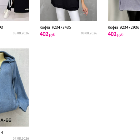
93
Кофта
#23473435
Кофта
#23472936
402
402
08.08.2026
08.08.2026
руб
руб
14
07.08.2026