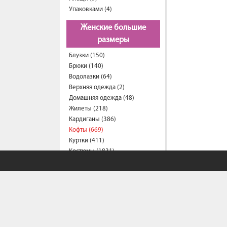
Упаковками (4)
Женские большие
размеры
Блузки (150)
Брюки (140)
Водолазки (64)
Верхняя одежда (2)
Домашняя одежда (48)
Жилеты (218)
Кардиганы (386)
Кофты (669)
Куртки (411)
Костюмы (1831)
Комбинезоны (24)
Майки (15)
Платья (1011)
Пиджаки (28)
Рубашки (285)
Спортивные костюмы (199)
Свитеры (59)