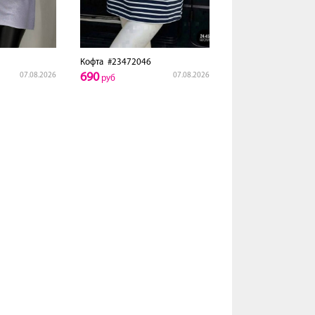
Кофта
#23472046
690
07.08.2026
07.08.2026
руб