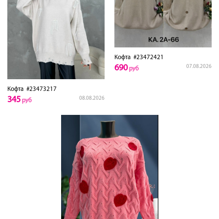
Кофта
#23472421
690
07.08.2026
руб
Кофта
#23473217
345
08.08.2026
руб