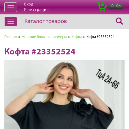
Вход
|
0 - 0р.
Открыть
Регистрация
навигацию
Каталог товаров
Открыть
навигацию
Главная
»
Женские большие размеры
»
Кофты
» Кофта #23352524
Кофта #23352524