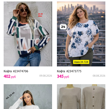
Кофта
#23474706
Кофта
#23473775
402
345
09.08.2026
08.08.2026
руб
руб