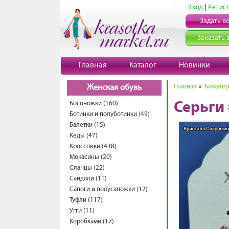
Вход
|
Регис
Задать в
Заказать 
Главная
Каталог
Новинки
Главная
»
Бижутер
Женская обувь
Босоножки (160)
Серьги
Ботинки и полуботинки (49)
Балетки (15)
Кеды (47)
Кроссовки (438)
Мокасины (20)
Сланцы (22)
Сандали (11)
Сапоги и полусапожки (12)
Туфли (117)
Угги (11)
Коробками (17)