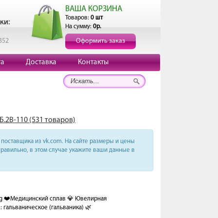
ВАША КОРЗИНА
Товаров:
0 шт
ки:
На сумму:
0р.
352
Оформить заказ
та
Доставка
Контакты
Б.2В-110 (531 товаров)
поставщика из vk.com. На сайте размеры и цены
равильно, в этом случае укажите ваши данные в
ng ❤️Медицинский сплав 💎 Ювелирная
: гальваническое (гальваника) 🌿