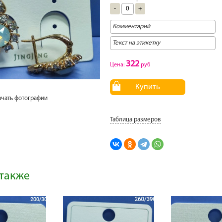
-
+
322
Цена:
руб
Купить
ачать фотографии
Таблица размеров
также