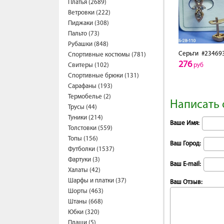
Платья (2689)
Ветровки (222)
Пиджаки (308)
Пальто (73)
Рубашки (848)
Серьги
#23469
Спортивные костюмы (781)
276
Свитеры (102)
руб
Спортивные брюки (131)
Сарафаны (193)
Термобелье (2)
Написать 
Трусы (44)
Туники (214)
Ваше Имя:
Толстовки (559)
Топы (156)
Ваш Город:
Футболки (1537)
Фартуки (3)
Ваш E-mail:
Халаты (42)
Шарфы и платки (37)
Ваш Отзыв:
Шорты (463)
Штаны (668)
Юбки (320)
Плащи (5)