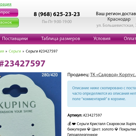
трация
опрос
Ваш регион достав
8 (968) 625-23-23
Краснодар
Пн-Пт 9:00-19:00
звонок
ул. Большевистская, 
Поставщики
Таблица размеров
Условия
Опла
ия
»
Серьги
» Серьги #23427597
 #23427597
Продавец:
ТК «Садовод» Корпус.
Описание ниже скопировано с поста 
часто определяются из описания неп
поле “комментарий” в корзине.
Артикул:
#23427597
💰 ❤️ Серьги Кристалл Сваровски Xupi
бижутерия 💎 Цвет: золото 💎 Покрытие
Гипоаллергенное