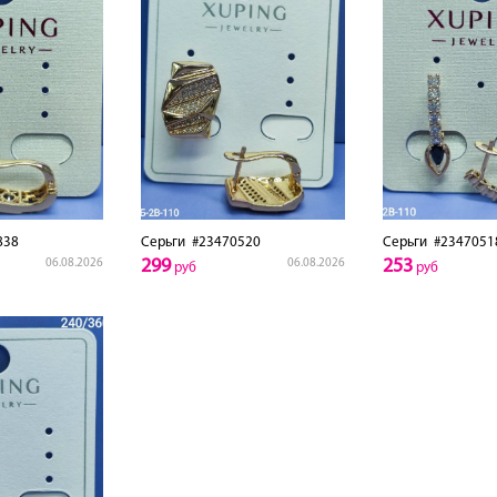
838
Серьги
#23470520
Серьги
#2347051
299
253
06.08.2026
06.08.2026
руб
руб