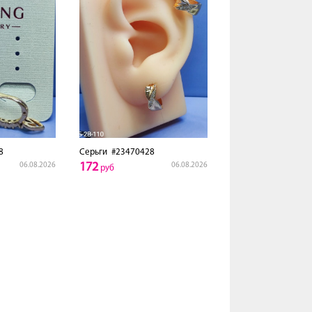
8
Серьги
#23470428
172
06.08.2026
06.08.2026
руб