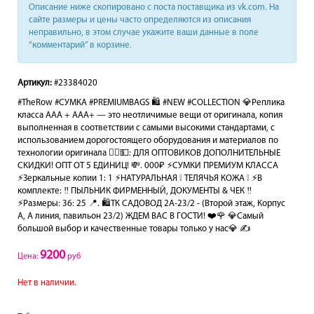
Описание ниже скопировано с поста поставщика из vk.com. На
сайте размеры и цены часто определяются из описания
неправильно, в этом случае укажите ваши данные в поле
“комментарий” в корзине.
Артикул:
#23384020
#TheRow #СУМКА #PREMIUMBAGS 🛍️ #NEW #COLLECTION 💎Реплика
класса AAA + ААА+ — это неотличимые вещи от оригинала, копия
выполненная в соответствии с самыми высокими стандартами, с
использованием дорогостоящего оборудования и материалов по
технологии оригинала 🙋‍♂️💵: ДЛЯ ОПТОВИКОВ ДОПОЛНИТЕЛЬНЫЕ
СКИДКИ! ОПТ ОТ 5 ЕДИНИЦ! 💸. 000₽ ⚡️СУМКИ ПРЕМИУМ КЛАССА
⚡️Зеркальные копии 1: 1 ⚡️НАТУРАЛЬНАЯ ❕ ТЕЛЯЧЬЯ КОЖА ❕ ⚡️В
комплекте: ‼️ ПЫЛЬНИК ФИРМЕННЫЙ, ДОКУМЕНТЫ & ЧЕК ‼️
⚡️Размеры: 36: 25 📍. 🛍️ТК САДОВОД 2А-23/2 - (Второй этаж, Корпус
А, А линия, павильон 23/2) ЖДЕМ ВАС В ГОСТИ! ❤️🌹 💎Самый
большой выбор и качественные товары только у нас💎 ✍️
9200
Цена:
руб
Нет в наличии.