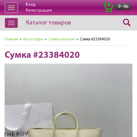
Вход
|
0 - 0р.
Открыть
Регистрация
навигацию
Каталог товаров
Открыть
навигацию
Главная
»
Аксессуары
»
Сумки женские
» Сумка #23384020
Сумка #23384020