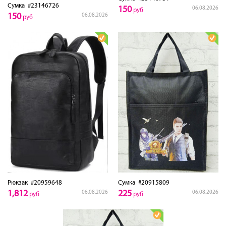
Сумка
#23146726
150
06.08.2026
руб
150
06.08.2026
руб
Рюкзак
#20959648
Сумка
#20915809
1,812
225
06.08.2026
06.08.2026
руб
руб