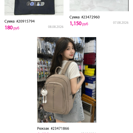
Сумка
#23472960
Сумка
#20915794
1,150
07.08.2026
руб
180
08.08.2026
руб
Рюкзак
#23471866