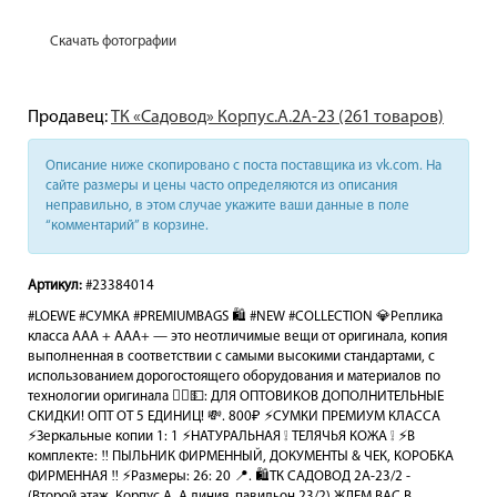
Скачать фотографии
Продавец:
ТК «Садовод» Корпус.А.2А-23 (261 товаров)
Описание ниже скопировано с поста поставщика из vk.com. На
сайте размеры и цены часто определяются из описания
неправильно, в этом случае укажите ваши данные в поле
“комментарий” в корзине.
Артикул:
#23384014
#LOEWE #СУМКА #PREMIUMBAGS 🛍️ #NEW #COLLECTION 💎Реплика
класса AAA + ААА+ — это неотличимые вещи от оригинала, копия
выполненная в соответствии с самыми высокими стандартами, с
использованием дорогостоящего оборудования и материалов по
технологии оригинала 🙋‍♂️💵: ДЛЯ ОПТОВИКОВ ДОПОЛНИТЕЛЬНЫЕ
СКИДКИ! ОПТ ОТ 5 ЕДИНИЦ! 💸. 800₽ ⚡️СУМКИ ПРЕМИУМ КЛАССА
⚡️Зеркальные копии 1: 1 ⚡️НАТУРАЛЬНАЯ ❕ ТЕЛЯЧЬЯ КОЖА ❕ ⚡️В
комплекте: ‼️ ПЫЛЬНИК ФИРМЕННЫЙ, ДОКУМЕНТЫ & ЧЕК, КОРОБКА
ФИРМЕННАЯ ‼️ ⚡️Размеры: 26: 20 📍. 🛍️ТК САДОВОД 2А-23/2 -
(Второй этаж, Корпус А, А линия, павильон 23/2) ЖДЕМ ВАС В